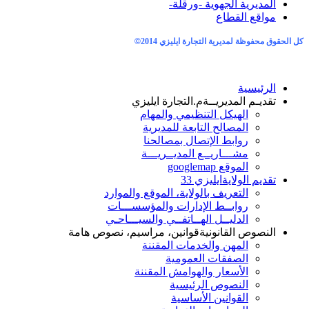
مديرية الجهوية -ورقلة-
اقع القطاع
حفوظة لمديرية التجارة ايليزي 2014
©
رئيسية
ديـم المديريــة
م.التجارة ايليزي
الهيكل التنظيمي والمهام
المصالح التابعة للمديرية
روابط الإتصال بمصالحنا
مشـــاريــع المديــريـــة
الموقع googlemap
ديم الولاية
ايليزي 33
التعريف بالولاية، الموقع والموارد
روابــط الإدارات والمؤسســـات
الدليــل الهــاتفــي والسيـــاحـي
نصوص القانونية
قوانين، مراسيم، نصوص هامة
المهن والخدمات المقننة
الصفقات العمومية
الأسعار والهوامش المقننة
النصوص الرئيسية
القوانين الأساسية