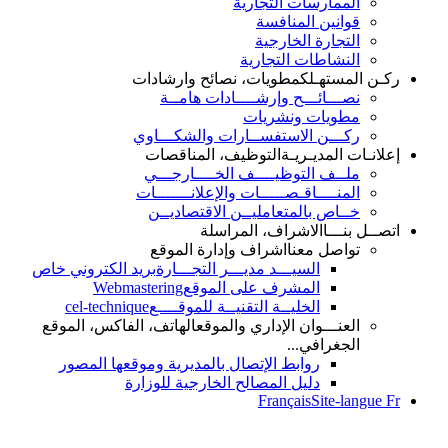
الممارسات التجارية
قوانين المنافسة
التجارة الخارجية
النشاطات التجارية
ـن المستهـلك
مطويات، نصائح وارشادات
نصـــائـــح وإرشــــادات هامــة
مطويات ونشريات
ركـــن الاستفســارات والشكـــاوي
لانـات المديـريـة
التوظيف، المناقصات
ملــف التوظيــــف الخــــارجـــي
المنــــاقـصـــــات والإعلانـــــــات
خــاص بالمتعامليــن الاقتصاديــن
صــل بنـــا
الاشراف، المراسلة
تواصل معنا
اشراف وإدارة الموقع
السيـــد مديـــر التجـــارة
بريد الكتروني خاص
المشرف على الموقع
Webmastering
الخليــة التقنيــة للموقــــع
cel-technique
العنـــوان الإداري والموقع
الهاتف، الفاكس، الموقع
الجغرافي...
روابط الإتصال بالمديرية وموقعها المصور
دليل المصالح الخارجية للوزارة
Français
Site-langue 