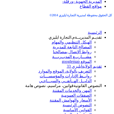
مديرية الجهوية -ورقلة-
اقع القطاع
حفوظة لمديرية التجارة ايليزي 2014
©
رئيسية
ديـم المديريــة
م.التجارة ايليزي
الهيكل التنظيمي والمهام
المصالح التابعة للمديرية
روابط الإتصال بمصالحنا
مشـــاريــع المديــريـــة
الموقع googlemap
ديم الولاية
ايليزي 33
التعريف بالولاية، الموقع والموارد
روابــط الإدارات والمؤسســـات
الدليــل الهــاتفــي والسيـــاحـي
نصوص القانونية
قوانين، مراسيم، نصوص هامة
المهن والخدمات المقننة
الصفقات العمومية
الأسعار والهوامش المقننة
النصوص الرئيسية
القوانين الأساسية