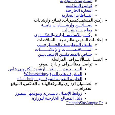
الممارسات التجارية
قوانين المنافسة
التجارة الخارجية
النشاطات التجارية
ـن المستهـلك
مطويات، نصائح وارشادات
نصـــائـــح وإرشــــادات هامــة
مطويات ونشريات
ركـــن الاستفســارات والشكـــاوي
لانـات المديـريـة
التوظيف، المناقصات
ملــف التوظيــــف الخــــارجـــي
المنــــاقـصـــــات والإعلانـــــــات
خــاص بالمتعامليــن الاقتصاديــن
صــل بنـــا
الاشراف، المراسلة
تواصل معنا
اشراف وإدارة الموقع
السيـــد مديـــر التجـــارة
بريد الكتروني خاص
المشرف على الموقع
Webmastering
الخليــة التقنيــة للموقــــع
cel-technique
العنـــوان الإداري والموقع
الهاتف، الفاكس، الموقع
الجغرافي...
روابط الإتصال بالمديرية وموقعها المصور
دليل المصالح الخارجية للوزارة
Français
Site-langue 