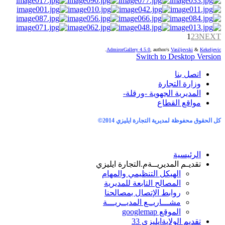
1
2
3
NEXT
.
AdmirorGallery 4.5.0
, author/s
Vasiljevski
&
Kekeljevic
Switch to Desktop Version
اتصل بنا
وزارة التجارة
المديرية الجهوية -ورقلة-
مواقع القطاع
كل الحقوق محفوظة لمديرية التجارة ايليزي 2014
©
الرئيسية
تقديـم المديريــة
م.التجارة ايليزي
الهيكل التنظيمي والمهام
المصالح التابعة للمديرية
روابط الإتصال بمصالحنا
مشـــاريــع المديــريـــة
الموقع googlemap
تقديم الولاية
ايليزي 33