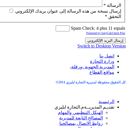
 من هذه الرسالة إلى عنوان بريدك الإلكتروني
Spam Check: 4 p
Protected b
إلكتروني
Switch to De
تجارة
 الجهوية -ورقلة-
لقطاع
ديرية التجارة ايليزي 2014
©
ة
لمديريــة
م.التجارة ايليزي
هيكل التنظيمي والمهام
مصالح التابعة للمديرية
ابط الإتصال بمصالحنا