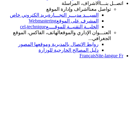
نـــا
الاشراف، المراسلة
واصل معنا
اشراف وإدارة الموقع
السيـــد مديـــر التجـــارة
بريد الكتروني خاص
المشرف على الموقع
Webmastering
الخليــة التقنيــة للموقــــع
cel-technique
عنـــوان الإداري والموقع
الهاتف، الفاكس، الموقع
جغرافي...
روابط الإتصال بالمديرية وموقعها المصور
دليل المصالح الخارجية للوزارة
Français
Site-l