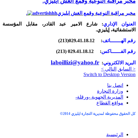
مخبر مراقبة النوعية وقمع الغش ايليزي.
مخبر مراقبة النوعية وقمع الغش ايليزي
.
العنوان الإداري
: شارع الامير عبد القادر، مقابل المؤسسة
الاستشفائية، إيليزي.
رقم الهـــــــاتف
:
029.41.18.12
(213)
رقم الفــــــاكس
: 029.41.18.12
(213)
laboillizi@yahoo.fr
البريد الالكتروني
:
< السابق
التالي >
Switch to Desktop Version
اتصل بنا
وزارة التجارة
المديرية الجهوية -ورقلة-
مواقع القطاع
كل الحقوق محفوظة لمديرية التجارة ايليزي 2014
©
الرئيسية