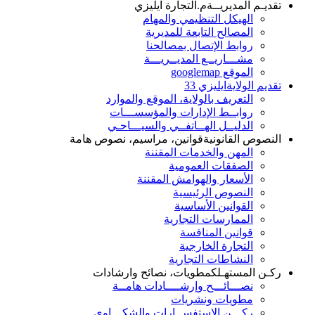
تقديـم المديريــة
م.التجارة ايليزي
الهيكل التنظيمي والمهام
المصالح التابعة للمديرية
روابط الإتصال بمصالحنا
مشـــاريــع المديــريـــة
الموقع googlemap
تقديم الولاية
ايليزي 33
التعريف بالولاية، الموقع والموارد
روابــط الإدارات والمؤسســـات
الدليــل الهــاتفــي والسيـــاحـي
النصوص القانونية
قوانين، مراسيم، نصوص هامة
المهن والخدمات المقننة
الصفقات العمومية
الأسعار والهوامش المقننة
النصوص الرئيسية
القوانين الأساسية
الممارسات التجارية
قوانين المنافسة
التجارة الخارجية
النشاطات التجارية
ركـن المستهـلك
مطويات، نصائح وارشادات
نصـــائـــح وإرشــــادات هامــة
مطويات ونشريات
ركـــن الاستفســارات والشكـــاوي