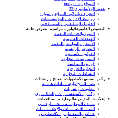
الموقع googlemap
تقديم الولاية
ايليزي 33
التعريف بالولاية، الموقع والموارد
روابــط الإدارات والمؤسســـات
الدليــل الهــاتفــي والسيـــاحـي
النصوص القانونية
قوانين، مراسيم، نصوص هامة
المهن والخدمات المقننة
الصفقات العمومية
الأسعار والهوامش المقننة
النصوص الرئيسية
القوانين الأساسية
الممارسات التجارية
قوانين المنافسة
التجارة الخارجية
النشاطات التجارية
ركـن المستهـلك
مطويات، نصائح وارشادات
نصـــائـــح وإرشــــادات هامــة
مطويات ونشريات
ركـــن الاستفســارات والشكـــاوي
إعلانـات المديـريـة
التوظيف، المناقصات
ملــف التوظيــــف الخــــارجـــي
المنــــاقـصـــــات والإعلانـــــــات
خــاص بالمتعامليــن الاقتصاديــن