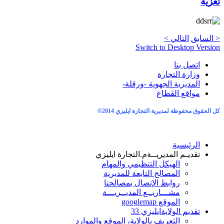
تعزية
< السابق
التالي >
Switch to Desktop Version
اتصل بنا
وزارة التجارة
المديرية الجهوية -ورقلة-
مواقع القطاع
كل الحقوق محفوظة لمديرية التجارة ايليزي 2014
©
الرئيسية
تقديـم المديريــة
م.التجارة ايليزي
الهيكل التنظيمي والمهام
المصالح التابعة للمديرية
روابط الإتصال بمصالحنا
مشـــاريــع المديــريـــة
الموقع googlemap
تقديم الولاية
ايليزي 33
التعريف بالولاية، الموقع والموارد