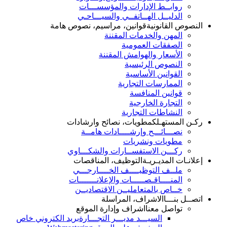
روابــط الإدارات والمؤسســـات
الدليــل الهــاتفــي والسيـــاحـي
النصوص القانونية
قوانين، مراسيم، نصوص هامة
المهن والخدمات المقننة
الصفقات العمومية
الأسعار والهوامش المقننة
النصوص الرئيسية
القوانين الأساسية
الممارسات التجارية
قوانين المنافسة
التجارة الخارجية
النشاطات التجارية
ركـن المستهـلك
مطويات، نصائح وارشادات
نصـــائـــح وإرشــــادات هامــة
مطويات ونشريات
ركـــن الاستفســارات والشكـــاوي
إعلانـات المديـريـة
التوظيف، المناقصات
ملــف التوظيــــف الخــــارجـــي
المنــــاقـصـــــات والإعلانـــــــات
خــاص بالمتعامليــن الاقتصاديــن
اتصــل بنـــا
الاشراف، المراسلة
تواصل معنا
اشراف وإدارة الموقع
السيـــد مديـــر التجـــارة
بريد الكتروني خاص