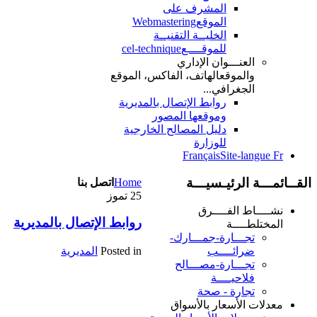
المشرف على
الموقع
Webmastering
الخليــة التقنيــة
للموقــــع
cel-technique
العنـــوان الإداري
والموقع
الهاتف، الفاكس، الموقع
الجغرافي...
روابط الإتصال بالمديرية
وموقعها المصور
دليل المصالح الخارجية
للوزارة
Français
Site-langue Fr
القــائمـــة الرئيـسيـــة
Home
اتصل بنا
25
تموز
نشــــاط الفــــرق
روابط الإتصال بالمديرية
المختلطــــة
تجـــارة-جمـــارك-
Posted in
المديرية
ضرائــــب
تجـــارة-مصـــالح
فلاحيــــة
تجارة - صحة
معدلات الأسعار بالأسواق