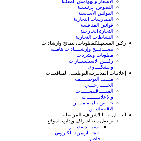
الأسعار والهوامش المقننة
النصوص الرئيسية
القوانين الأساسية
الممارسات التجارية
قوانين المنافسة
التجارة الخارجية
النشاطات التجارية
ركـن المستهـلك
مطويات، نصائح وارشادات
نصـــائـــح وإرشــــادات هامــة
مطويات ونشريات
ركـــن الاستفســارات
والشكـــاوي
إعلانـات المديـريـة
التوظيف، المناقصات
ملــف التوظيــــف
الخــــارجـــي
المنــــاقـصـــــات
والإعلانـــــــات
خــاص بالمتعامليــن
الاقتصاديــن
اتصــل بنـــا
الاشراف، المراسلة
تواصل معنا
اشراف وإدارة الموقع
السيـــد مديـــر
التجـــارة
بريد الكتروني
خاص