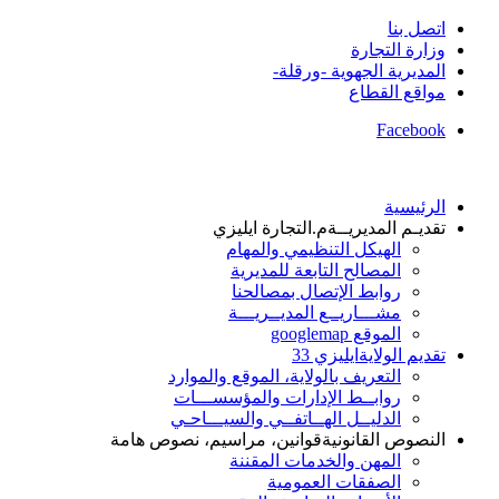
اتصل بنا
وزارة التجارة
المديرية الجهوية -ورقلة-
مواقع القطاع
Facebook
الرئيسية
تقديـم المديريــة
م.التجارة ايليزي
الهيكل التنظيمي والمهام
المصالح التابعة للمديرية
روابط الإتصال بمصالحنا
مشـــاريــع المديــريـــة
الموقع googlemap
تقديم الولاية
ايليزي 33
التعريف بالولاية، الموقع والموارد
روابــط الإدارات والمؤسســـات
الدليــل الهــاتفــي والسيـــاحـي
النصوص القانونية
قوانين، مراسيم، نصوص هامة
المهن والخدمات المقننة
الصفقات العمومية