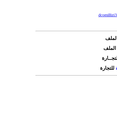
dcomilliz
 الملف
ل الملف
تجــارة
للتجارة