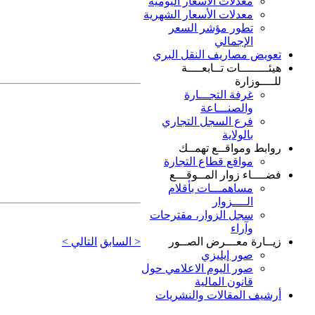
معدلات الأسعار اليومية
معدلات الأسعار الشهرية
تطور مؤشر السعر
الإجمالي
تعويض مصاريف النقل البري
هيئــــــــات تــابعــــة
للــــوزارة
غرفة التجـــارة
والصنـــاعة
فرع السجل التجاري
بالولاية
روابط ومواقــع تهمــك
مواقع قطاع التجارة
فضــــاء زوار المــوقـــع
مساهمـــات بأقلام
الــــزوار
سجل الزوار، مقترحات
وآراء
< السابق
التالي >
زيــارة معـــرض الصــور
صور إيليزي
صور اليوم الاعلامي حول
قانون المالية
أرشيف المقالات والنشريات