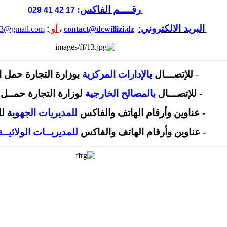
رقــــم الفاكس
:
17 42 41 029
البريد الالكتروني
:
contact@dcwillizi.dz
،
أو
:
i33@gmail.com
-
للإتصـــال
بالإدارات المركزية
بوزارة التجارة حمل
- للإتصـــال
بالمصالح الخارجية
لوزارة التجارة حمــ
- عناوين وأرقام الهاتف والفاكس
للمديريات الجهوية
لل
- عناوين وأرقام الهاتف والفاكس
للمديريــات الولائيــة