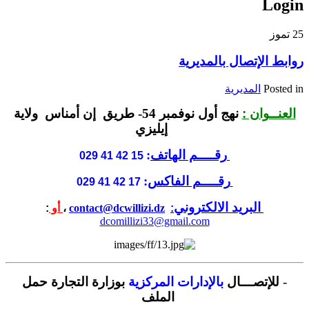
Login
25
تموز
روابط الإتصال بالمديرية
Posted in
المديرية
العنــوان :
نهج أول نوفمبر 54- طريق إن أمناس ولاية
إيليزي
رقــــم الهاتف
:
15 42 41 029
رقــــم الفاكس
:
17 42 41 029
البريد الالكتروني
:
contact@dcwillizi.dz
،
أو
:
dcomillizi33@gmail.com
-
للإتصـــال
بالإدارات المركزية
بوزارة التجارة حمل
الملف