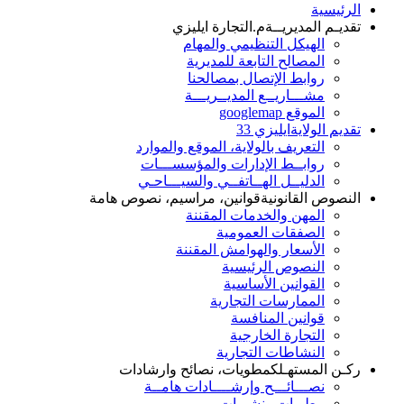
الرئيسية
تقديـم المديريــة
م.التجارة ايليزي
الهيكل التنظيمي والمهام
المصالح التابعة للمديرية
روابط الإتصال بمصالحنا
مشـــاريــع المديــريـــة
الموقع googlemap
تقديم الولاية
ايليزي 33
التعريف بالولاية، الموقع والموارد
روابــط الإدارات والمؤسســـات
الدليــل الهــاتفــي والسيـــاحـي
النصوص القانونية
قوانين، مراسيم، نصوص هامة
المهن والخدمات المقننة
الصفقات العمومية
الأسعار والهوامش المقننة
النصوص الرئيسية
القوانين الأساسية
الممارسات التجارية
قوانين المنافسة
التجارة الخارجية
النشاطات التجارية
ركـن المستهـلك
مطويات، نصائح وارشادات
نصـــائـــح وإرشــــادات هامــة
مطويات ونشريات