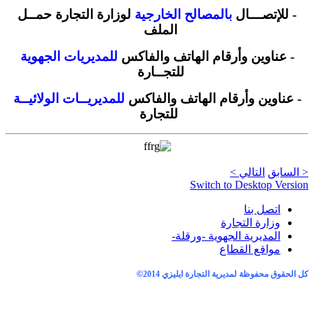
- للإتصـــال
بالمصالح الخارجية
لوزارة التجارة حمــل
الملف
- عناوين وأرقام الهاتف والفاكس
للمديريات الجهوية
للتجــارة
- عناوين وأرقام الهاتف والفاكس
للمديريــات الولائيــة
للتجارة
< السابق
التالي >
Switch to Desktop Version
اتصل بنا
وزارة التجارة
المديرية الجهوية -ورقلة-
مواقع القطاع
كل الحقوق محفوظة لمديرية التجارة ايليزي 2014
©