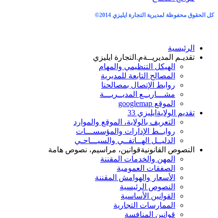
كل الحقوق محفوظة لمديرية التجارة ايليزي 2014
©
الرئيسية
تقديـم المديريــة
م.التجارة ايليزي
الهيكل التنظيمي والمهام
المصالح التابعة للمديرية
روابط الإتصال بمصالحنا
مشـــاريــع المديــريـــة
الموقع googlemap
تقديم الولاية
ايليزي 33
التعريف بالولاية، الموقع والموارد
روابــط الإدارات والمؤسســـات
الدليــل الهــاتفــي والسيـــاحـي
النصوص القانونية
قوانين، مراسيم، نصوص هامة
المهن والخدمات المقننة
الصفقات العمومية
الأسعار والهوامش المقننة
النصوص الرئيسية
القوانين الأساسية
الممارسات التجارية
قوانين المنافسة