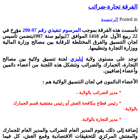
الفرقة تجارة-ضرائب
Posted in
الرئيسية
تأسست هذه الفرقة بموجب
المرسوم تنفيذي رقم 97-
290
مؤرخ في
22
ربيع الأول عام
1418
الموافق
27
‏يوليو سنة
1997
يتض
م
ن تأسيس
لجان التنسيق والفرق المختلطة للرقابة بين مصالح وزارة المالية
ووزارة التجارة وتنظيمها.
توجد على مستوى ولاية
إيليزي
لجنة تنسيق ولائية بين مصالح
التجارة، الجمارك والضرائب
وتتشكل هذه اللجنة من أعضاء دائمين
وأعضاء إضافيين.
‏الأعضاء الدائمون في لجان التنسيق الولائية هم :
* مدير الضرائب بالولاية ،
‏ * رئيس قطاع مكافحة الغش أو رئيس مفتشية قسم الجمارك
بالولاية-
‏ * مدير التجارة بالولاية.
إضافة إلى ذلك، يقوم المدير العام للضرائب والمدير العام للجمارك
والمفتش المركزي للتحقيقات الاقتصادية وقمع الغش، كل فيما