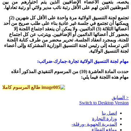
يخصه، بتعيين الأعضاء الإضافيين الذين يتم اختيارهم من بين
الموظفين الذين لهم على الأقل رتبة نائب مدير ولائي أو رتبة تعادلها.
تجتمع لجنة التنسيق الولائية مرة واحدة على الأقل كل شهرين (2)
ويمكنها أن تجتمع في جلسة غير عادية بناء على طلب صريح من أحد
أعضائها الثلاثة (3) الدائمين. ولا يمكن أن ينعقد اجتماع اللجنة إلا
بحضور كل أعضائها الدائمين أو الإضافيين. ويترتب عن كل اجتماع
للجنة، وبمجرد انعقاد الجلسة، تحرير محضر من طرف كتابة اللجنة
التي ترسله إلى رئيس لجنة التنسيق الوزارية المشتركة وإلى أعضاء
لجنة التنسيق الولائية.
‏مهام لجنة التنسيق الولائية تجارة-جمارك-ضرائب:
حددت المادة العاشرة (10) من المرسوم التنفيذي المذكور أعلاه
مهام هذه اللجنة فيما يلي:
طالع المرسوم كاملا
< السابق
Switch to Desktop Version
اتصل بنا
وزارة التجارة
المديرية الجهوية -ورقلة-
مواقع القطاع