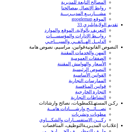
المصالح التابعة للمديرية
روابط الإتصال بمصالحنا
مشـــاريــع المديــريـــة
الموقع googlemap
تقديم الولاية
ايليزي 33
التعريف بالولاية، الموقع والموارد
روابــط الإدارات والمؤسســـات
الدليــل الهــاتفــي والسيـــاحـي
النصوص القانونية
قوانين، مراسيم، نصوص هامة
المهن والخدمات المقننة
الصفقات العمومية
الأسعار والهوامش المقننة
النصوص الرئيسية
القوانين الأساسية
الممارسات التجارية
قوانين المنافسة
التجارة الخارجية
النشاطات التجارية
ركـن المستهـلك
مطويات، نصائح وارشادات
نصـــائـــح وإرشــــادات هامــة
مطويات ونشريات
ركـــن الاستفســارات والشكـــاوي
إعلانـات المديـريـة
التوظيف، المناقصات
ملــف التوظيــــف الخــــارجـــي