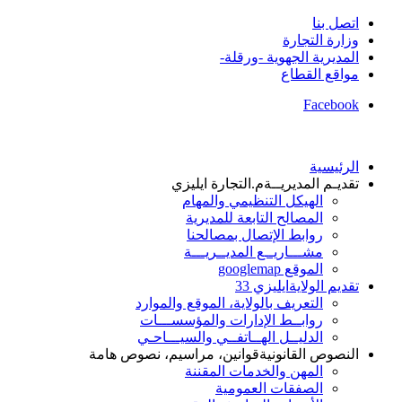
اتصل بنا
وزارة التجارة
المديرية الجهوية -ورقلة-
مواقع القطاع
Facebook
الرئيسية
تقديـم المديريــة
م.التجارة ايليزي
الهيكل التنظيمي والمهام
المصالح التابعة للمديرية
روابط الإتصال بمصالحنا
مشـــاريــع المديــريـــة
الموقع googlemap
تقديم الولاية
ايليزي 33
التعريف بالولاية، الموقع والموارد
روابــط الإدارات والمؤسســـات
الدليــل الهــاتفــي والسيـــاحـي
النصوص القانونية
قوانين، مراسيم، نصوص هامة
المهن والخدمات المقننة
الصفقات العمومية