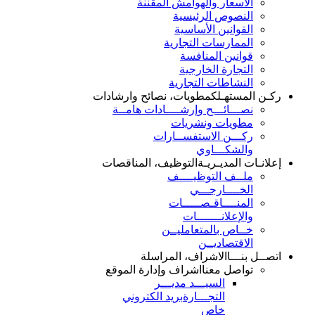
الأسعار والهوامش المقننة
النصوص الرئيسية
القوانين الأساسية
الممارسات التجارية
قوانين المنافسة
التجارة الخارجية
النشاطات التجارية
ركـن المستهـلك
مطويات، نصائح وارشادات
نصـــائـــح وإرشــــادات هامــة
مطويات ونشريات
ركـــن الاستفســارات
والشكـــاوي
إعلانـات المديـريـة
التوظيف، المناقصات
ملــف التوظيــــف
الخــــارجـــي
المنــــاقـصـــــات
والإعلانـــــــات
خــاص بالمتعامليــن
الاقتصاديــن
اتصــل بنـــا
الاشراف، المراسلة
تواصل معنا
اشراف وإدارة الموقع
السيـــد مديـــر
التجـــارة
بريد الكتروني
خاص