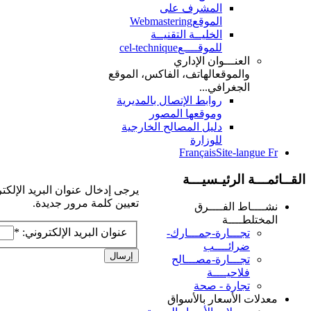
المشرف على
الموقع
Webmastering
الخليــة التقنيــة
للموقــــع
cel-technique
العنـــوان الإداري
والموقع
الهاتف، الفاكس، الموقع
الجغرافي...
روابط الإتصال بالمديرية
وموقعها المصور
دليل المصالح الخارجية
للوزارة
Français
Site-langue Fr
القــائمـــة الرئيـسيـــة
يرجى إدخال عنوان البريد الإلكت
تعيين كلمة مرور جديدة.
نشــــاط الفــــرق
المختلطــــة
عنوان البريد الإلكتروني:
*
تجـــارة-جمـــارك-
ضرائــــب
إرسال
تجـــارة-مصـــالح
فلاحيــــة
تجارة - صحة
معدلات الأسعار بالأسواق