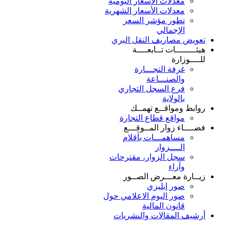
معدلات الأسعار اليومية
معدلات الأسعار الشهرية
تطور مؤشر السعر
الإجمالي
تعويض مصاريف النقل البري
هيئــــــــات تــابعــــة
للــــوزارة
غرفة التجـــارة
والصنـــاعة
فرع السجل التجاري
بالولاية
روابط ومواقــع تهمــك
مواقع قطاع التجارة
فضــــاء زوار المــوقـــع
مساهمـــات بأقلام
الــــزوار
سجل الزوار، مقترحات
وآراء
زيــارة معـــرض الصــور
صور إيليزي
صور اليوم الاعلامي حول
قانون المالية
أرشيف المقالات والنشريات